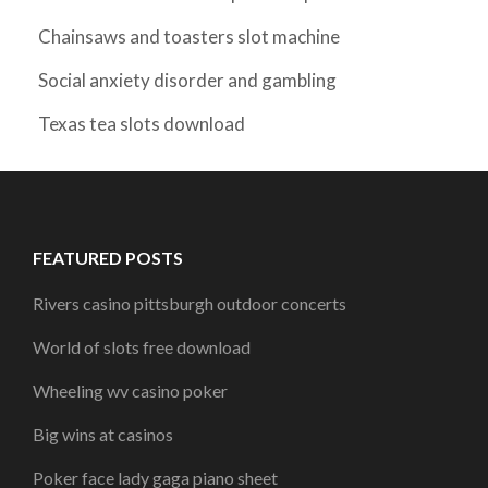
Chainsaws and toasters slot machine
Social anxiety disorder and gambling
Texas tea slots download
FEATURED POSTS
Rivers casino pittsburgh outdoor concerts
World of slots free download
Wheeling wv casino poker
Big wins at casinos
Poker face lady gaga piano sheet