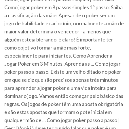
Como jogar poker em 8 passos simples 1º passo: Saiba
a classificação das mãos Apesar de o poker ser um
jogo de habilidade e raciocínio, normalmente a mão de
maior valor determina o vencedor - a menos que
alguém esteja blefando, é claro! É importante ter
como objetivo formar a mão mais forte,
especialmente para iniciantes. Como Aprender a
Jogar Poker em 3 Minutos. Aprenda as ... Como jogar
poker passo a passo. Existe um velho ditado no poker
em que se diz que são precisos apenas três minutos
para aprender a jogar poker e uma vida inteira para
dominar o jogo. Vamos então começar pelo básico das
regras. Os jogos de poker têm uma aposta obrigatória
e são estas apostas que formam o pote inicial em
qualquer mão de ... Como jogar poker passo a passo |
Geral Você já deve ter ouvido falar que poker é um