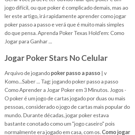
jogo difícil, ou que poker é complicado demais, mas ao
ler este artigo, irá rapidamente aprender como jogar
poker passo a passo e verá que é muito mais simples
do que pensa. Aprenda Poker Texas Hold'em: Como
Jogar para Ganhar ...
Jogar
Poker
Stars No Celular
Arquivo de jogando
poker
passo
a passo
| v
Komo...Saber ... Tag: jogando poker passo a passo
Como Aprender a Jogar Poker em 3 Minutos. Jogos -
O poker é um jogo de cartas jogado por duas ou mais
pessoas, considerado o jogo de cartas mais popular do
mundo. Durante décadas, jogar poker estava
bastante conotado como um "jogo caseiro" pois
normalmente era jogado em casa, com os.
Como
jogar