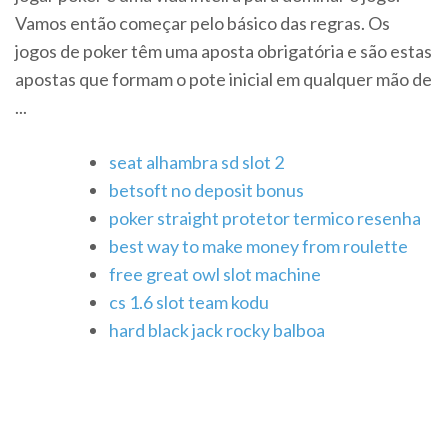
Vamos então começar pelo básico das regras. Os
jogos de poker têm uma aposta obrigatória e são estas
apostas que formam o pote inicial em qualquer mão de
...
seat alhambra sd slot 2
betsoft no deposit bonus
poker straight protetor termico resenha
best way to make money from roulette
free great owl slot machine
cs 1.6 slot team kodu
hard black jack rocky balboa