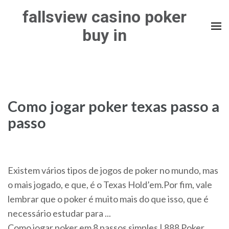
Skip
fallsview casino poker
to
buy in
content
(Press
Enter)
Como jogar poker texas passo a
passo
Existem vários tipos de jogos de poker no mundo, mas
o mais jogado, e que, é o Texas Hold’em.Por fim, vale
lembrar que o poker é muito mais do que isso, que é
necessário estudar para ...
Como jogar poker em 8 passos simples | 888 Poker