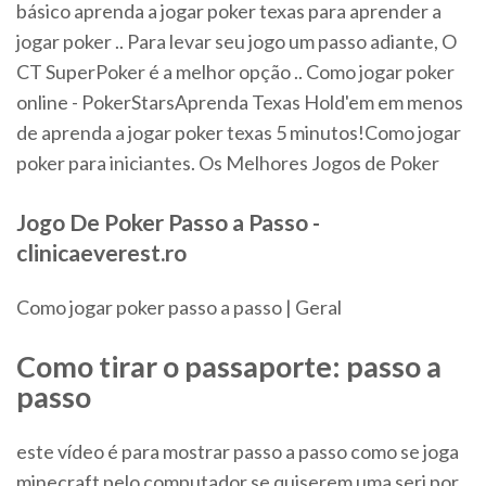
básico aprenda a jogar poker texas para aprender a
jogar poker .. Para levar seu jogo um passo adiante, O
CT SuperPoker é a melhor opção .. Como jogar poker
online - PokerStarsAprenda Texas Hold'em em menos
de aprenda a jogar poker texas 5 minutos!Como jogar
poker para iniciantes. Os Melhores Jogos de Poker
Jogo De Poker Passo a Passo -
clinicaeverest.ro
Como jogar poker passo a passo | Geral
Como
tirar o passaporte:
passo
a
passo
este vídeo é para mostrar passo a passo como se joga
minecraft pelo computador se quiserem uma seri por