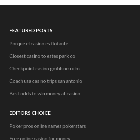
FEATURED POSTS
Porque el casino es flotante
Closest casino to estes park co
Checkpoint casino gmbh neu ulm
Coach usa casino trips san antonio
Best odds to win money at casino
EDITORS CHOICE
Poker pros online names pokerstars
Free online casino for money