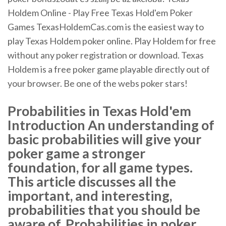
Holdem Online - Play Free Texas Hold'em Poker
Games TexasHoldemCas.com is the easiest way to
play Texas Holdem poker online. Play Holdem for free
without any poker registration or download. Texas
Holdem is a free poker game playable directly out of
your browser. Be one of the webs poker stars!
Probabilities in Texas Hold'em
Introduction An understanding of
basic probabilities will give your
poker game a stronger
foundation, for all game types.
This article discusses all the
important, and interesting,
probabilities that you should be
aware of. Probabilities in poker