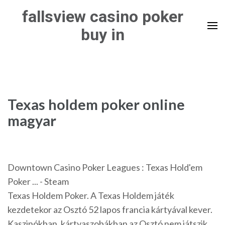
Skip
fallsview casino poker
to
buy in
content
(Press
Enter)
Texas holdem poker online
magyar
Downtown Casino Poker Leagues : Texas Hold'em
Poker ... - Steam
Texas Holdem Poker. A Texas Holdem játék
kezdetekor az Osztó 52 lapos francia kártyával kever.
Kaszinókban, kártyaszobákban az Osztó nem játszik.