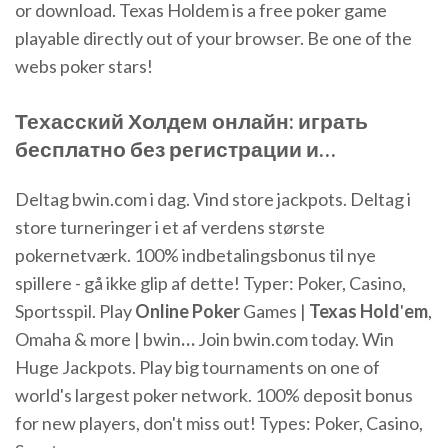
or download. Texas Holdem is a free poker game
playable directly out of your browser. Be one of the
webs poker stars!
Техасский
Холдем
онлайн
: играть
бесплатно без регистрации и…
Deltag bwin.com i dag. Vind store jackpots. Deltag i
store turneringer i et af verdens største
pokernetværk. 100% indbetalingsbonus til nye
spillere - gå ikke glip af dette! Typer: Poker, Casino,
Sportsspil.
Play
Online
Poker
Games |
Texas Hold
'
em
,
Omaha & more | bwin
…
Join bwin.com today. Win
Huge Jackpots. Play big tournaments on one of
world's largest poker network. 100% deposit bonus
for new players, don't miss out! Types: Poker, Casino,